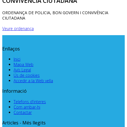
CONVIVÈNCIA CIUTADANA
ORDENANÇA DE POLICIA, BON GOVERN I CONVIVÈNCIA
CIUTADANA
Veure ordenança
Enllaços
Inici
Mapa Web
Avís Legal
Ús de cookies
Accedir a la Web vella
Informació
Telefons d'interes
Com arribar-hi
Contactar
Articles - Més llegits