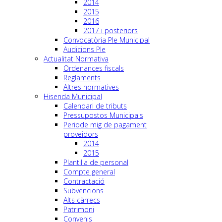
2014
2015
2016
2017 i posteriors
Convocatòria Ple Municipal
Audicions Ple
Actualitat Normativa
Ordenances fiscals
Reglaments
Altres normatives
Hisenda Municipal
Calendari de tributs
Pressupostos Municipals
Periode mig de pagament
proveidors
2014
2015
Plantilla de personal
Compte general
Contractació
Subvencions
Alts càrrecs
Patrimoni
Convenis