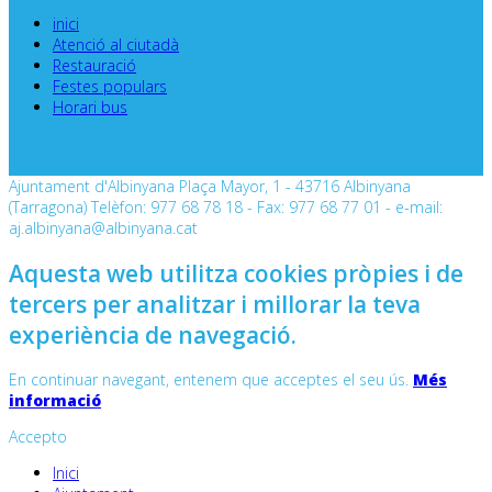
inici
Atenció al ciutadà
Restauració
Festes populars
Horari bus
Ajuntament d'Albinyana Plaça Mayor, 1 - 43716 Albinyana
(Tarragona) Telèfon: 977 68 78 18 - Fax: 977 68 77 01 - e-mail:
aj.albinyana@albinyana.cat
Aquesta web utilitza cookies pròpies i de
tercers per analitzar i millorar la teva
experiència de navegació.
En continuar navegant, entenem que acceptes el seu ús.
Més
informació
Accepto
Inici