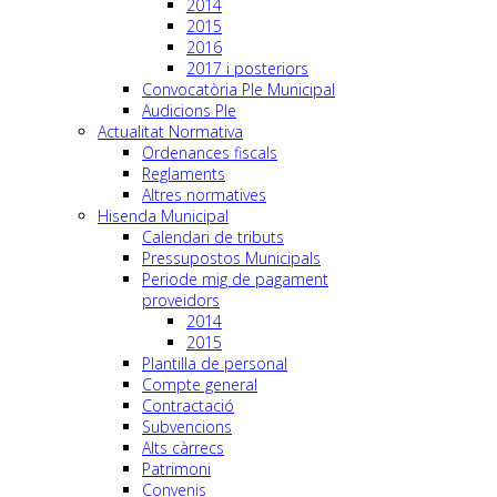
2014
2015
2016
2017 i posteriors
Convocatòria Ple Municipal
Audicions Ple
Actualitat Normativa
Ordenances fiscals
Reglaments
Altres normatives
Hisenda Municipal
Calendari de tributs
Pressupostos Municipals
Periode mig de pagament
proveidors
2014
2015
Plantilla de personal
Compte general
Contractació
Subvencions
Alts càrrecs
Patrimoni
Convenis