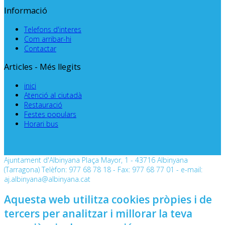
Informació
Telefons d'interes
Com arribar-hi
Contactar
Articles - Més llegits
inici
Atenció al ciutadà
Restauració
Festes populars
Horari bus
Ajuntament d'Albinyana Plaça Mayor, 1 - 43716 Albinyana
(Tarragona) Telèfon: 977 68 78 18 - Fax: 977 68 77 01 - e-mail:
aj.albinyana@albinyana.cat
Aquesta web utilitza cookies pròpies i de
tercers per analitzar i millorar la teva