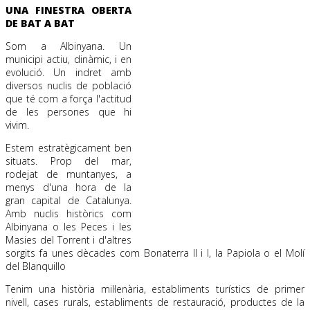
UNA FINESTRA OBERTA
DE BAT A BAT
Som a Albinyana. Un
municipi actiu, dinàmic, i en
evolució. Un indret amb
diversos nuclis de població
que té com a força l'actitud
de les persones que hi
vivim.
Estem estratègicament ben
situats. Prop del mar,
rodejat de muntanyes, a
menys d'una hora de la
gran capital de Catalunya.
Amb nuclis històrics com
Albinyana o les Peces i les
Masies del Torrent i d'altres
sorgits fa unes dècades com Bonaterra II i I, la Papiola o el Molí
del Blanquillo
Tenim una història mil·lenària, establiments turístics de primer
nivell, cases rurals, establiments de restauració, productes de la