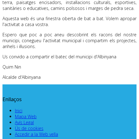
terra, paisatges encisadors, instal·lacions culturals, esportives,
sanitàries o educatives, camins polsosos i marges de pedra seca.
Aquesta web és una finestra oberta de bat a bat. Volem apropar
l'activitat a casa vostra.
Espero que poc a poc aneu descobrint els racons del nostre
municipi, conegueu l'activitat municipal i compartim els projectes,
anhels i il·lusions.
Us convido a compartir el batec del municipi d'Albinyana
Quim Nin
Alcalde d'Albinyana
Enllaços
Inici
Mapa Web
Avís Legal
Ús de cookies
Accedir a la Web vella