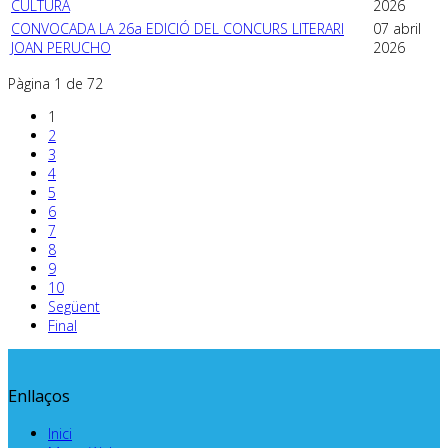
CULTURA
2026
CONVOCADA LA 26a EDICIÓ DEL CONCURS LITERARI
07 abril
JOAN PERUCHO
2026
Pàgina 1 de 72
1
2
3
4
5
6
7
8
9
10
Següent
Final
Enllaços
Inici