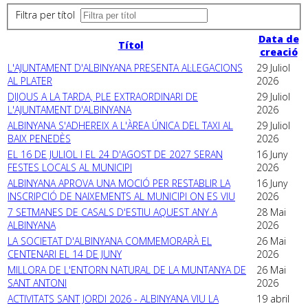
Filtra per títol
Data de
Títol
creació
L'AJUNTAMENT D'ALBINYANA PRESENTA AL·LEGACIONS
29 Juliol
AL PLATER
2026
DIJOUS A LA TARDA, PLE EXTRAORDINARI DE
29 Juliol
L'AJUNTAMENT D'ALBINYANA
2026
ALBINYANA S'ADHEREIX A L'ÀREA ÚNICA DEL TAXI AL
29 Juliol
BAIX PENEDÈS
2026
EL 16 DE JULIOL I EL 24 D'AGOST DE 2027 SERAN
16 Juny
FESTES LOCALS AL MUNICIPI
2026
ALBINYANA APROVA UNA MOCIÓ PER RESTABLIR LA
16 Juny
INSCRIPCIÓ DE NAIXEMENTS AL MUNICIPI ON ES VIU
2026
7 SETMANES DE CASALS D'ESTIU AQUEST ANY A
28 Mai
ALBINYANA
2026
LA SOCIETAT D'ALBINYANA COMMEMORARÀ EL
26 Mai
CENTENARI EL 14 DE JUNY
2026
MILLORA DE L'ENTORN NATURAL DE LA MUNTANYA DE
26 Mai
SANT ANTONI
2026
ACTIVITATS SANT JORDI 2026 - ALBINYANA VIU LA
19 abril