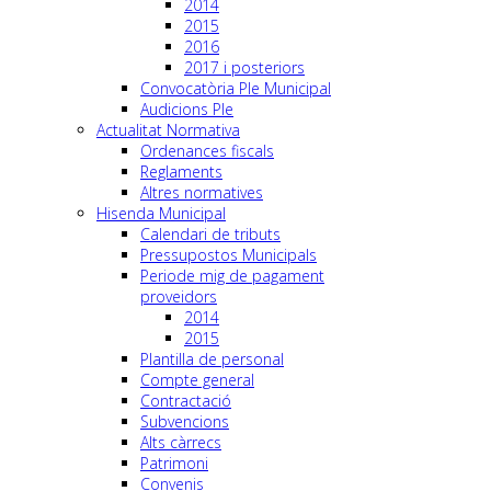
2014
2015
2016
2017 i posteriors
Convocatòria Ple Municipal
Audicions Ple
Actualitat Normativa
Ordenances fiscals
Reglaments
Altres normatives
Hisenda Municipal
Calendari de tributs
Pressupostos Municipals
Periode mig de pagament
proveidors
2014
2015
Plantilla de personal
Compte general
Contractació
Subvencions
Alts càrrecs
Patrimoni
Convenis