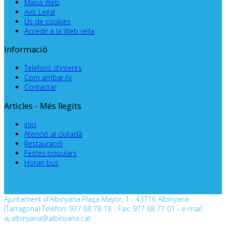
Mapa Web
Avís Legal
Ús de cookies
Accedir a la Web vella
Informació
Telefons d'interes
Com arribar-hi
Contactar
Articles - Més llegits
inici
Atenció al ciutadà
Restauració
Festes populars
Horari bus
Ajuntament d'Albinyana Plaça Mayor, 1 - 43716 Albinyana
(Tarragona) Telèfon: 977 68 78 18 - Fax: 977 68 77 01 - e-mail:
aj.albinyana@albinyana.cat