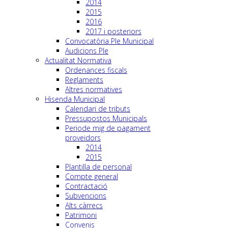
2014
2015
2016
2017 i posteriors
Convocatòria Ple Municipal
Audicions Ple
Actualitat Normativa
Ordenances fiscals
Reglaments
Altres normatives
Hisenda Municipal
Calendari de tributs
Pressupostos Municipals
Periode mig de pagament
proveidors
2014
2015
Plantilla de personal
Compte general
Contractació
Subvencions
Alts càrrecs
Patrimoni
Convenis