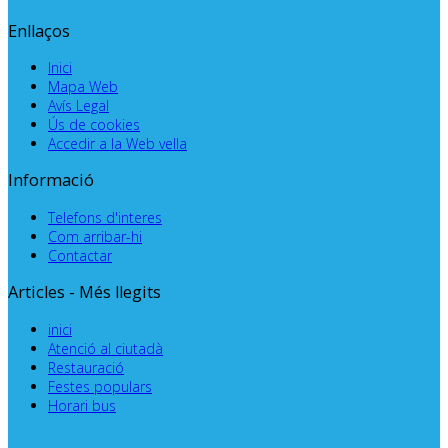
Enllaços
Inici
Mapa Web
Avís Legal
Ús de cookies
Accedir a la Web vella
Informació
Telefons d'interes
Com arribar-hi
Contactar
Articles - Més llegits
inici
Atenció al ciutadà
Restauració
Festes populars
Horari bus