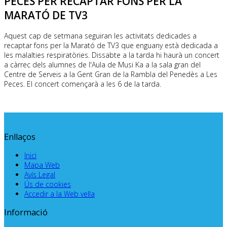
PECES PER RECAPTAR FONS PER LA
MARATÓ DE TV3
Aquest cap de setmana seguiran les activitats dedicades a
recaptar fons per la Marató de TV3 que enguany està dedicada a
les malalties respiratòries. Dissabte a la tarda hi haurà un concert
a càrrec dels alumnes de l'Aula de Musi Ka a la sala gran del
Centre de Serveis a la Gent Gran de la Rambla del Penedès a Les
Peces. El concert començarà a les 6 de la tarda.
Enllaços
Inici
Mapa Web
Avís Legal
Ús de cookies
Accedir a la Web vella
Informació