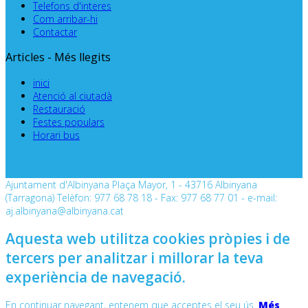
Telefons d'interes
Com arribar-hi
Contactar
Articles - Més llegits
inici
Atenció al ciutadà
Restauració
Festes populars
Horari bus
Ajuntament d'Albinyana Plaça Mayor, 1 - 43716 Albinyana
(Tarragona) Telèfon: 977 68 78 18 - Fax: 977 68 77 01 - e-mail:
aj.albinyana@albinyana.cat
Aquesta web utilitza cookies pròpies i de
tercers per analitzar i millorar la teva
experiència de navegació.
En continuar navegant, entenem que acceptes el seu ús.
Més