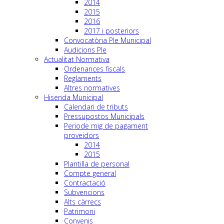
2014
2015
2016
2017 i posteriors
Convocatòria Ple Municipal
Audicions Ple
Actualitat Normativa
Ordenances fiscals
Reglaments
Altres normatives
Hisenda Municipal
Calendari de tributs
Pressupostos Municipals
Periode mig de pagament
proveidors
2014
2015
Plantilla de personal
Compte general
Contractació
Subvencions
Alts càrrecs
Patrimoni
Convenis