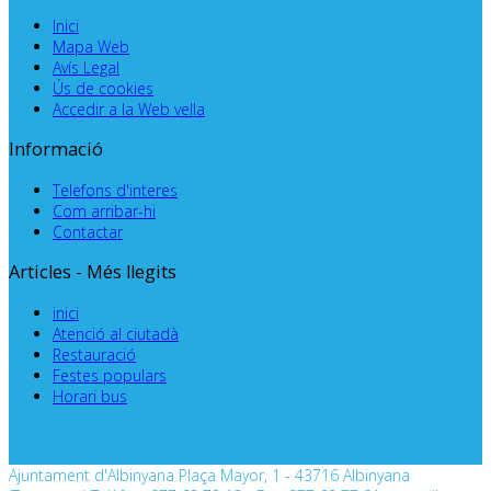
Inici
Mapa Web
Avís Legal
Ús de cookies
Accedir a la Web vella
Informació
Telefons d'interes
Com arribar-hi
Contactar
Articles - Més llegits
inici
Atenció al ciutadà
Restauració
Festes populars
Horari bus
Ajuntament d'Albinyana Plaça Mayor, 1 - 43716 Albinyana