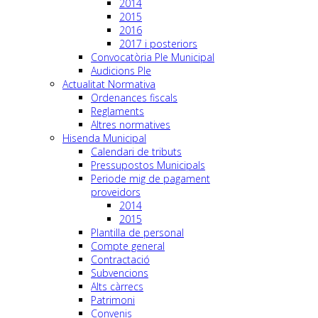
2014
2015
2016
2017 i posteriors
Convocatòria Ple Municipal
Audicions Ple
Actualitat Normativa
Ordenances fiscals
Reglaments
Altres normatives
Hisenda Municipal
Calendari de tributs
Pressupostos Municipals
Periode mig de pagament
proveidors
2014
2015
Plantilla de personal
Compte general
Contractació
Subvencions
Alts càrrecs
Patrimoni
Convenis