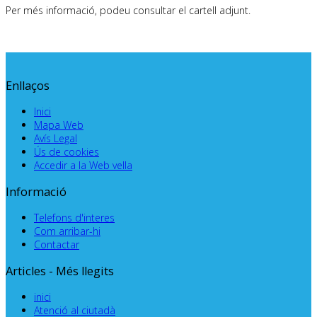
Per més informació, podeu consultar el cartell adjunt.
Enllaços
Inici
Mapa Web
Avís Legal
Ús de cookies
Accedir a la Web vella
Informació
Telefons d'interes
Com arribar-hi
Contactar
Articles - Més llegits
inici
Atenció al ciutadà