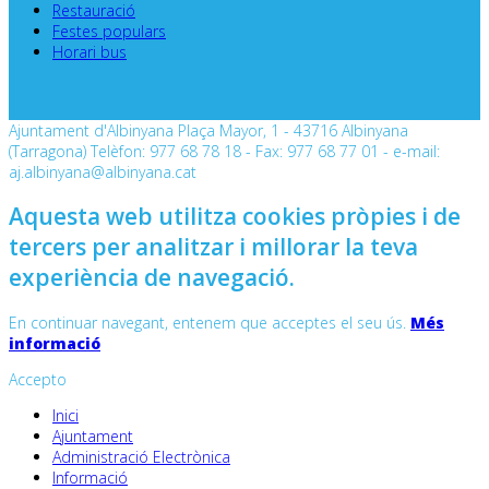
Restauració
Festes populars
Horari bus
Ajuntament d'Albinyana Plaça Mayor, 1 - 43716 Albinyana
(Tarragona) Telèfon: 977 68 78 18 - Fax: 977 68 77 01 - e-mail:
aj.albinyana@albinyana.cat
Aquesta web utilitza cookies pròpies i de
tercers per analitzar i millorar la teva
experiència de navegació.
En continuar navegant, entenem que acceptes el seu ús.
Més
informació
Accepto
Inici
Ajuntament
Administració Electrònica
Informació