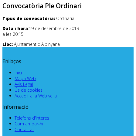
Convocatòria Ple Ordinari
Tipus de convocatòria:
Ordinària
Data i hora
:19 de desembre de 2019
a les 20:15
Lloc:
Ajuntament d'Albinyana
Enllaços
Inici
Mapa Web
Avís Legal
Ús de cookies
Accedir a la Web vella
Informació
Telefons d'interes
Com arribar-hi
Contactar