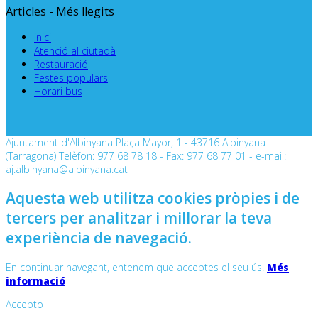
Articles - Més llegits
inici
Atenció al ciutadà
Restauració
Festes populars
Horari bus
Ajuntament d'Albinyana Plaça Mayor, 1 - 43716 Albinyana
(Tarragona) Telèfon: 977 68 78 18 - Fax: 977 68 77 01 - e-mail:
aj.albinyana@albinyana.cat
Aquesta web utilitza cookies pròpies i de
tercers per analitzar i millorar la teva
experiència de navegació.
En continuar navegant, entenem que acceptes el seu ús.
Més
informació
Accepto