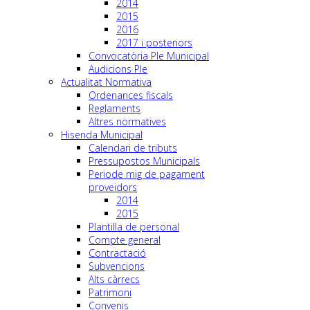
2014
2015
2016
2017 i posteriors
Convocatòria Ple Municipal
Audicions Ple
Actualitat Normativa
Ordenances fiscals
Reglaments
Altres normatives
Hisenda Municipal
Calendari de tributs
Pressupostos Municipals
Periode mig de pagament
proveidors
2014
2015
Plantilla de personal
Compte general
Contractació
Subvencions
Alts càrrecs
Patrimoni
Convenis