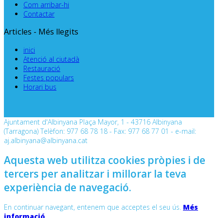
Com arribar-hi
Contactar
Articles - Més llegits
inici
Atenció al ciutadà
Restauració
Festes populars
Horari bus
Ajuntament d'Albinyana Plaça Mayor, 1 - 43716 Albinyana
(Tarragona) Telèfon: 977 68 78 18 - Fax: 977 68 77 01 - e-mail:
aj.albinyana@albinyana.cat
Aquesta web utilitza cookies pròpies i de
tercers per analitzar i millorar la teva
experiència de navegació.
En continuar navegant, entenem que acceptes el seu ús.
Més
informació