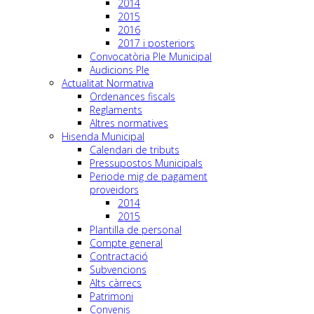
2014
2015
2016
2017 i posteriors
Convocatòria Ple Municipal
Audicions Ple
Actualitat Normativa
Ordenances fiscals
Reglaments
Altres normatives
Hisenda Municipal
Calendari de tributs
Pressupostos Municipals
Periode mig de pagament
proveidors
2014
2015
Plantilla de personal
Compte general
Contractació
Subvencions
Alts càrrecs
Patrimoni
Convenis