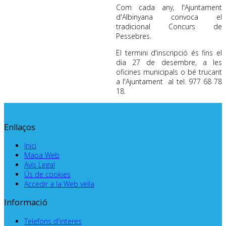
Com cada any, l'Ajuntament
d'Albinyana convoca el
tradicional Concurs de
Pessebres.
El termini d'inscripció és fins el
dia 27 de desembre, a les
oficines municipals o bé trucant
a l'Ajuntament al tel. 977 68 78
18.
Enllaços
Inici
Mapa Web
Avís Legal
Ús de cookies
Accedir a la Web vella
Informació
Telefons d'interes