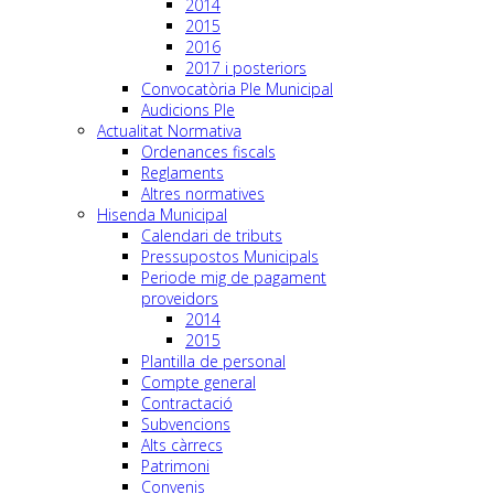
2014
2015
2016
2017 i posteriors
Convocatòria Ple Municipal
Audicions Ple
Actualitat Normativa
Ordenances fiscals
Reglaments
Altres normatives
Hisenda Municipal
Calendari de tributs
Pressupostos Municipals
Periode mig de pagament
proveidors
2014
2015
Plantilla de personal
Compte general
Contractació
Subvencions
Alts càrrecs
Patrimoni
Convenis