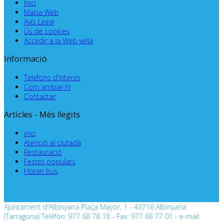
Inici
Mapa Web
Avís Legal
Ús de cookies
Accedir a la Web vella
Informació
Telefons d'interes
Com arribar-hi
Contactar
Articles - Més llegits
inici
Atenció al ciutadà
Restauració
Festes populars
Horari bus
Ajuntament d'Albinyana Plaça Mayor, 1 - 43716 Albinyana
(Tarragona) Telèfon: 977 68 78 18 - Fax: 977 68 77 01 - e-mail: