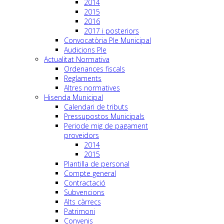
2014
2015
2016
2017 i posteriors
Convocatòria Ple Municipal
Audicions Ple
Actualitat Normativa
Ordenances fiscals
Reglaments
Altres normatives
Hisenda Municipal
Calendari de tributs
Pressupostos Municipals
Periode mig de pagament
proveidors
2014
2015
Plantilla de personal
Compte general
Contractació
Subvencions
Alts càrrecs
Patrimoni
Convenis