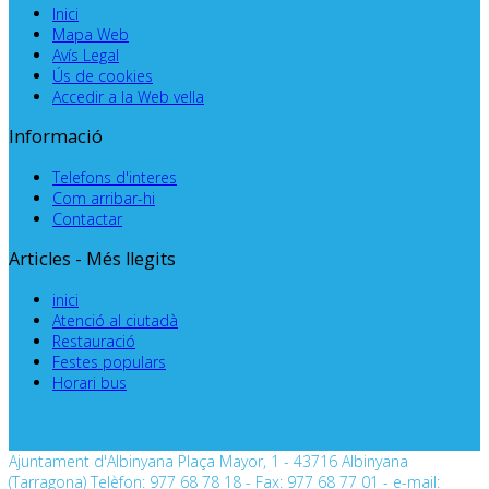
Inici
Mapa Web
Avís Legal
Ús de cookies
Accedir a la Web vella
Informació
Telefons d'interes
Com arribar-hi
Contactar
Articles - Més llegits
inici
Atenció al ciutadà
Restauració
Festes populars
Horari bus
Ajuntament d'Albinyana Plaça Mayor, 1 - 43716 Albinyana
(Tarragona) Telèfon: 977 68 78 18 - Fax: 977 68 77 01 - e-mail: