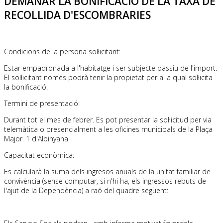
DEMANAR LA BONIFICACIÓ DE LA TAXA DE
RECOLLIDA D'ESCOMBRARIES
Condicions de la persona sol·licitant:
Estar empadronada a l'habitatge i ser subjecte passiu de l'import.
El sol·licitant només podrà tenir la propietat per a la qual sol·licita
la bonificació.
Termini de presentació:
Durant tot el mes de febrer. Es pot presentar la sol·licitud per via
telemàtica o presencialment a les oficines municipals de la Plaça
Major. 1 d'Albinyana
Capacitat econòmica:
Es calcularà la suma dels ingresos anuals de la unitat familiar de
convivència (sense computar, si n'hi ha, els ingressos rebuts de
l'ajut de la Dependència) a raó del quadre següent: