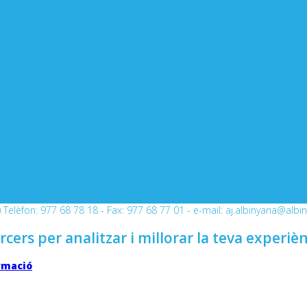
Telèfon: 977 68 78 18 - Fax: 977 68 77 01 - e-mail: aj.albinyana@albi
rcers per analitzar i millorar la teva experiè
rmació