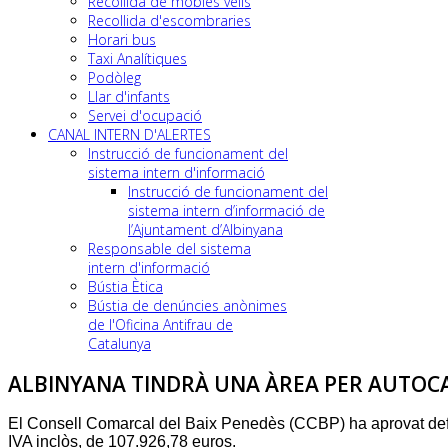
Recollida de mobles vells
Recollida d'escombraries
Horari bus
Taxi Analítiques
Podòleg
Llar d'infants
Servei d'ocupació
CANAL INTERN D'ALERTES
Instrucció de funcionament del
sistema intern d'informació
Instrucció de funcionament del
sistema intern d’informació de
l’Ajuntament d’Albinyana
Responsable del sistema
intern d'informació
Bústia Ètica
Bústia de denúncies anònimes
de l'Oficina Antifrau de
Catalunya
ALBINYANA TINDRÀ UNA ÀREA PER AUTOC
El Consell Comarcal del Baix Penedès (CCBP) ha aprovat defin
IVA inclòs, de 107.926,78 euros.