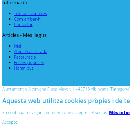
Informació
Telefons d'interes
Com arribar-hi
Contactar
Articles - Més llegits
inici
Atenció al ciutadà
Restauració
Festes populars
Horari bus
Ajuntament d'Albinyana Plaça Mayor, 1 - 43716 Albinyana (Tarragona) 
Aquesta web utilitza cookies pròpies i de te
En continuar navegant, entenem que acceptes el seu ús.
Més info
Accepto