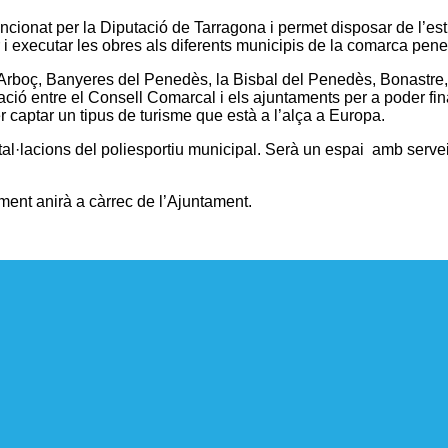
ncionat per la Diputació de Tarragona i permet disposar de l’estu
ar i executar les obres als diferents municipis de la comarca pen
 l’Arboç, Banyeres del Penedès, la Bisbal del Penedès, Bonast
oració entre el Consell Comarcal i els ajuntaments per a poder 
r captar un tipus de turisme que està a l’alça a Europa.
al·lacions del poliesportiu municipal. Serà un espai
amb servei 
ment anirà a càrrec de l’Ajuntament.