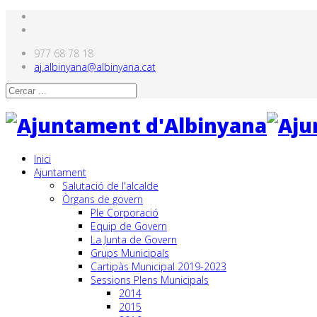
977 68 78 18
aj.albinyana@albinyana.cat
Inici
Ajuntament
Salutació de l'alcalde
Òrgans de govern
Ple Corporació
Equip de Govern
La Junta de Govern
Grups Municipals
Cartipàs Municipal 2019-2023
Sessions Plens Municipals
2014
2015