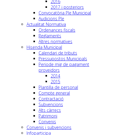
2016
2017 i posteriors
Convocatòria Ple Municipal
Audicions Ple
Actualitat Normativa
Ordenances fiscals
Reglaments
Altres normatives
Hisenda Municipal
Calendari de tributs
Pressupostos Municipals
Periode mig de pagament
proveidors
2014
2015
Plantilla de personal
Compte general
Contractació
Subvencions
Alts càrrecs
Patrimoni
Convenis
Convenis i subvencions
Infoparticipa