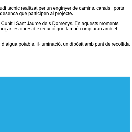
di tècnic realitzat per un enginyer de camins, canals i ports
edesenca que participen al projecte.
re, Cunit i Sant Jaume dels Domenys. En aquests moments
finançar les obres d’execució que també comptaran amb el
d’aigua potable, il·luminació, un dipòsit amb punt de recollida