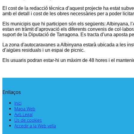
El cost de la redacció tècnica d’aquest projecte ha estat subve
amb el detall i cost de les obres necessàries per a poder licit
Els municipis que hi participen són els següents: Albinyana,
estan en tràmit d’aprovació els diferents convenis de col·lab
suport de la Diputació de Tarragona.
Es tracta d’una aposta pe
La zona d'autocaravanes a Albinyana estarà ubicada a les inst
d’aigües residuals i un espai de picnic.
Els usuaris podran estar-hi un màxim de 48 hores i el manteni
Enllaços
Inici
Mapa Web
Avís Legal
Ús de cookies
Accedir a la Web vella