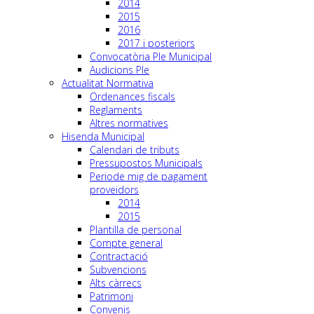
2014
2015
2016
2017 i posteriors
Convocatòria Ple Municipal
Audicions Ple
Actualitat Normativa
Ordenances fiscals
Reglaments
Altres normatives
Hisenda Municipal
Calendari de tributs
Pressupostos Municipals
Periode mig de pagament
proveidors
2014
2015
Plantilla de personal
Compte general
Contractació
Subvencions
Alts càrrecs
Patrimoni
Convenis