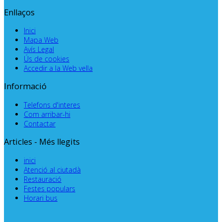
Enllaços
Inici
Mapa Web
Avís Legal
Ús de cookies
Accedir a la Web vella
Informació
Telefons d'interes
Com arribar-hi
Contactar
Articles - Més llegits
inici
Atenció al ciutadà
Restauració
Festes populars
Horari bus