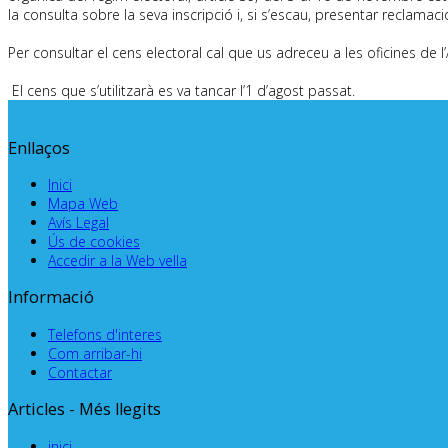
la consulta sobre la seva inscripció i, si s’escau, presentar reclamaci
Per consultar el cens electoral cal que us adreceu a les oficines de l
El cens que s’utilitzarà es va tancar l’1 d’agost passat.
Enllaços
Inici
Mapa Web
Avís Legal
Ús de cookies
Accedir a la Web vella
Informació
Telefons d'interes
Com arribar-hi
Contactar
Articles - Més llegits
inici