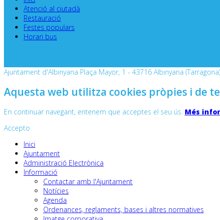
Atenció al ciutadà
Restauració
Festes populars
Horari bus
Ajuntament d'Albinyana Plaça Mayor, 1 - 43716 Albinyana (Tarragona) 
Aquesta web utilitza cookies pròpies i de te
En continuar navegant, entenem que acceptes el seu ús.
Més info
Accepto
Inici
Ajuntament
Administració Electrònica
Informació
Contactar amb l'Ajuntament
Notícies
Agenda
Ordenances, reglaments, bases i altres normatives
Imatge corporativa