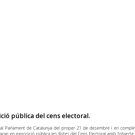
ió pública del cens electoral.
l Parlament de Catalunya del proper 21 de desembre i en complimen
taran en exposició pública les llistes del Cens Electoral amb l’object