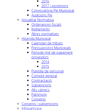
2016
2017 i posteriors
Convocatòria Ple Municipal
Audicions Ple
Actualitat Normativa
Ordenances fiscals
Reglaments
Altres normatives
Hisenda Municipal
Calendari de tributs
Pressupostos Municipals
Periode mig de pagament
proveidors
2014
2015
Plantilla de personal
Compte general
Contractació
Subvencions
Alts càrrecs
Patrimoni
Convenis
Convenis i subvencions
Infoparticipa