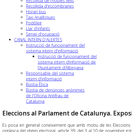
Recollida de mobles vells
Recollida d'escombraries
Horari bus
Taxi Analítiques
Podòleg
Llar d'infants
Servei d'ocupació
CANAL INTERN D'ALERTES
Instrucció de funcionament del
sistema intern d'informació
Instrucció de funcionament del
sistema intern d’informació de
l’Ajuntament d’Albinyana
Responsable del sistema
intern d'informació
Bústia Ètica
Bústia de denúncies anònimes
de l'Oficina Antifrau de
Catalunya
Eleccions al Parlament de Catalunya. Exposic
Es posa en general coneixement que amb motiu de les Eleccions a
orgànica del règim electoral, article 39, del 3 al 10 de novembre es