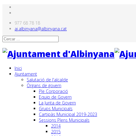
977 68 78 18
aj.albinyana@albinyana.cat
Inici
Ajuntament
Salutació de l'alcalde
Òrgans de govern
Ple Corporació
Equip de Govern
La Junta de Govern
Grups Municipals
Cartipàs Municipal 2019-2023
Sessions Plens Municipals
2014
2015