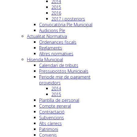
2014
2015
2016
2017 i posteriors
Convocatòria Ple Municipal
Audicions Ple
Actualitat Normativa
Ordenances fiscals
Reglaments
Altres normatives
Hisenda Municipal
Calendari de tributs
Pressupostos Municipals
Periode mig de pagament
proveidors
2014
2015
Plantilla de personal
Compte general
Contractació
Subvencions
Alts càrrecs
Patrimoni
Convenis