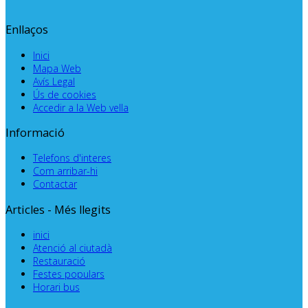
Enllaços
Inici
Mapa Web
Avís Legal
Ús de cookies
Accedir a la Web vella
Informació
Telefons d'interes
Com arribar-hi
Contactar
Articles - Més llegits
inici
Atenció al ciutadà
Restauració
Festes populars
Horari bus