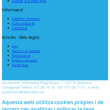
Accedir a la Web vella
Informació
Telefons d'interes
Com arribar-hi
Contactar
Articles - Més llegits
inici
Atenció al ciutadà
Restauració
Festes populars
Horari bus
Ajuntament d'Albinyana Plaça Mayor, 1 - 43716 Albinyana
(Tarragona) Telèfon: 977 68 78 18 - Fax: 977 68 77 01 - e-mail:
aj.albinyana@albinyana.cat
Aquesta web utilitza cookies pròpies i de
tercers per analitzar i millorar la teva