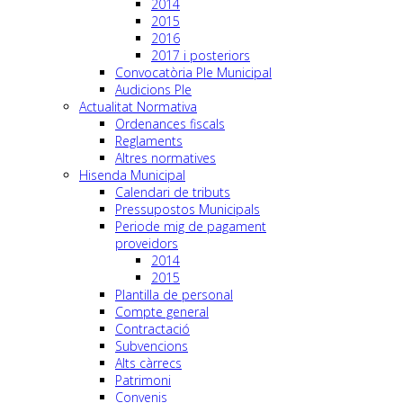
2014
2015
2016
2017 i posteriors
Convocatòria Ple Municipal
Audicions Ple
Actualitat Normativa
Ordenances fiscals
Reglaments
Altres normatives
Hisenda Municipal
Calendari de tributs
Pressupostos Municipals
Periode mig de pagament
proveidors
2014
2015
Plantilla de personal
Compte general
Contractació
Subvencions
Alts càrrecs
Patrimoni
Convenis