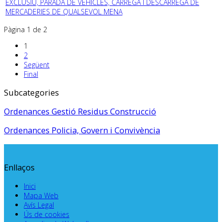
EXCLUSIU, PARADA DE VEHICLES, CÀRREGA I DESCÀRREGA DE
MERCADERIES DE QUALSEVOL MENA
Pàgina 1 de 2
1
2
Següent
Final
Subcategories
Ordenances Gestió Residus Construcció
Ordenances Policia, Govern i Convivència
Enllaços
Inici
Mapa Web
Avís Legal
Ús de cookies