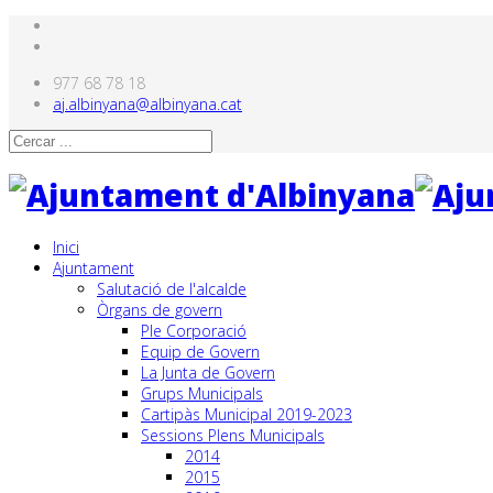
977 68 78 18
aj.albinyana@albinyana.cat
Inici
Ajuntament
Salutació de l'alcalde
Òrgans de govern
Ple Corporació
Equip de Govern
La Junta de Govern
Grups Municipals
Cartipàs Municipal 2019-2023
Sessions Plens Municipals
2014
2015