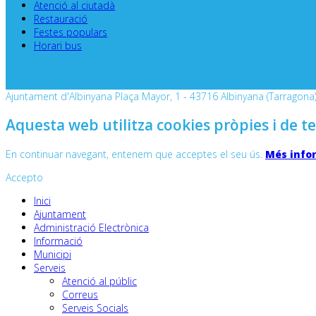
Atenció al ciutadà
Restauració
Festes populars
Horari bus
Ajuntament d'Albinyana Plaça Mayor, 1 - 43716 Albinyana (Tarragona) 
Aquesta web utilitza cookies pròpies i de te
En continuar navegant, entenem que acceptes el seu ús.
Més info
Accepto
Inici
Ajuntament
Administració Electrònica
Informació
Municipi
Serveis
Atenció al públic
Correus
Serveis Socials