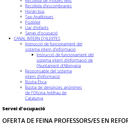
Recollida de mobles vells
Recollida d'escombraries
Horari bus
Taxi Analítiques
Podòleg
Llar d'infants
Servei d'ocupació
CANAL INTERN D'ALERTES
Instrucció de funcionament del
sistema intern d'informació
Instrucció de funcionament del
sistema intern d’informació de
l’Ajuntament d’Albinyana
Responsable del sistema
intern d'informació
Bústia Ètica
Bústia de denúncies anònimes
de l'Oficina Antifrau de
Catalunya
Servei d'ocupació
OFERTA DE FEINA PROFESSORS/ES EN REFOR