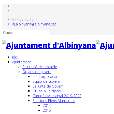
977 68 78 18
aj.albinyana@albinyana.cat
Inici
Ajuntament
Salutació de l'alcalde
Òrgans de govern
Ple Corporació
Equip de Govern
La Junta de Govern
Grups Municipals
Cartipàs Municipal 2019-2023
Sessions Plens Municipals
2014
2015