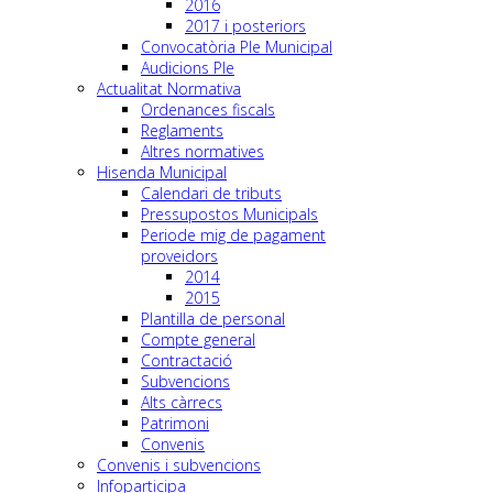
2016
2017 i posteriors
Convocatòria Ple Municipal
Audicions Ple
Actualitat Normativa
Ordenances fiscals
Reglaments
Altres normatives
Hisenda Municipal
Calendari de tributs
Pressupostos Municipals
Periode mig de pagament
proveidors
2014
2015
Plantilla de personal
Compte general
Contractació
Subvencions
Alts càrrecs
Patrimoni
Convenis
Convenis i subvencions
Infoparticipa