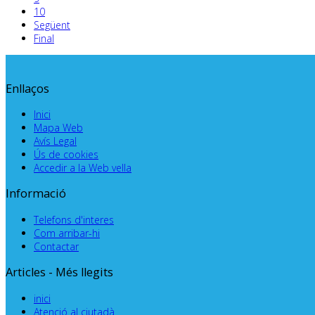
10
Següent
Final
Enllaços
Inici
Mapa Web
Avís Legal
Ús de cookies
Accedir a la Web vella
Informació
Telefons d'interes
Com arribar-hi
Contactar
Articles - Més llegits
inici
Atenció al ciutadà