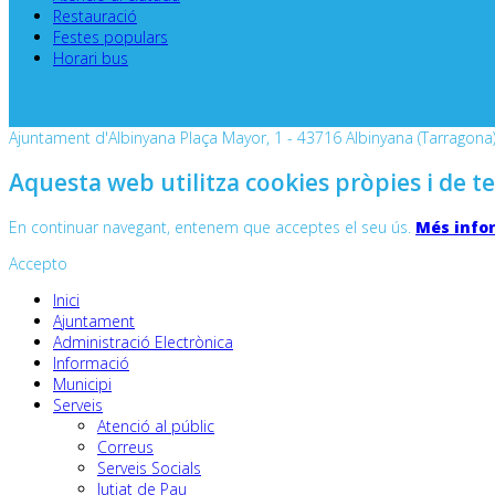
Restauració
Festes populars
Horari bus
Ajuntament d'Albinyana Plaça Mayor, 1 - 43716 Albinyana (Tarragona) 
Aquesta web utilitza cookies pròpies i de te
En continuar navegant, entenem que acceptes el seu ús.
Més info
Accepto
Inici
Ajuntament
Administració Electrònica
Informació
Municipi
Serveis
Atenció al públic
Correus
Serveis Socials
Jutjat de Pau