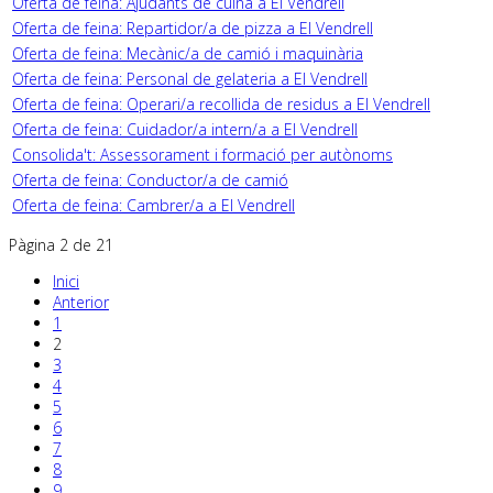
Oferta de feina: Ajudants de cuina a El Vendrell
Oferta de feina: Repartidor/a de pizza a El Vendrell
Oferta de feina: Mecànic/a de camió i maquinària
Oferta de feina: Personal de gelateria a El Vendrell
Oferta de feina: Operari/a recollida de residus a El Vendrell
Oferta de feina: Cuidador/a intern/a a El Vendrell
Consolida't: Assessorament i formació per autònoms
Oferta de feina: Conductor/a de camió
Oferta de feina: Cambrer/a a El Vendrell
Pàgina 2 de 21
Inici
Anterior
1
2
3
4
5
6
7
8
9