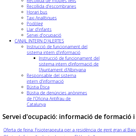
Recollida de mobles vells
Recollida d'escombraries
Horari bus
Taxi Analítiques
Podòleg
Llar d'infants
Servei d'ocupació
CANAL INTERN D'ALERTES
Instrucció de funcionament del
sistema intern d'informació
Instrucció de funcionament del
sistema intern d’informació de
l’Ajuntament d’Albinyana
Responsable del sistema
intern d'informació
Bústia Ètica
Bústia de denúncies anònimes
de l'Oficina Antifrau de
Catalunya
Servei d'ocupació: informació de formació i 
Oferta de feina: Fisioterapeuta per a residència de gent gran al Ba